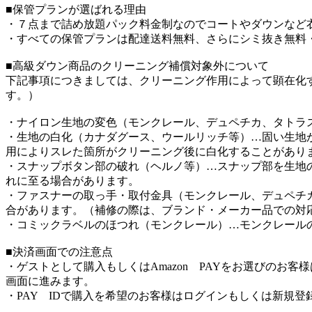
■保管プランが選ばれる理由
・７点まで詰め放題パック料金制なのでコートやダウンなど
・すべての保管プランは配達送料無料、さらにシミ抜き無料
■高級ダウン商品のクリーニング補償対象外について
下記事項につきましては、クリーニング作用によって顕在化
す。）
・ナイロン生地の変色（モンクレール、デュペチカ、タトラ
・生地の白化（カナダグース、ウールリッチ等）…固い生地
用によりスレた箇所がクリーニング後に白化することがあり
・スナップボタン部の破れ（ヘルノ等）…スナップ部を生地
れに至る場合があります。
・ファスナーの取っ手・取付金具（モンクレール、デュペチ
合があります。（補修の際は、ブランド・メーカー品での対
・コミックラベルのほつれ（モンクレール）…モンクレール
■決済画面での注意点
・ゲストとして購入もしくはAmazon PAYをお選びのお
画面に進みます。
・PAY IDで購入を希望のお客様はログインもしくは新規