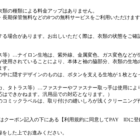
衣類の種類による料金アップはありません。
・長期保管無料などの8つの無料サービスをご利用いただけま
する場合があります。お出しいただく際は、衣類の状態をご確
ス等）…ナイロン生地は、紫外線、金属変色、ガス変色などが
が使用されていることにより、本体と袖の脇部分、衣類の生地
ます。
の中に隠すデザインのものは、ボタンを支える生地が１枚とな
カ、タトラス等）…ファスナーやファスナー取っ手は使用によ
応はできかねます。汎用品での対応となります。）
のコミックラベルは、取り付けの縫いしろが浅くクリーニング
客様はクーポン記入の下にある【利用規約に同意してPAY ID
登録をした上でお進みください。