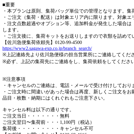
■重要
・本プランは原則、集荷バッグ単位での管理となります。集
・ご注文（集荷・配送）は対象エリア内に限ります。対象エ
・注文点数超過やオプション等、追加料金が発生した場合は「後
します。
・ご注文後に、集荷キットをお送りしますので衣類を詰めて
【佐川急便集荷依頼先】0120-99-4500
https://www2.sagawa-exp.co.jp/branch_search/
※上記連絡先より佐川急便様の担当営業所にご連絡してくだ
※必ず、上記の集荷先にご連絡をし、集荷依頼をしてくださ
※注意事項
・キャンセルのご連絡は、電話・メールで受け付けしており
・ご注文時に間違いがあった場合は再度、新しくご注文をお
品目・枚数・納期にはくれぐれもご注意下さい。
キャンセル料は以下の通りです。
ご注文当日・・・・・・・無料
ご注文翌日〜集荷前・・・1,100円（税込）
集荷後・・・・・・・・・キャンセル不可